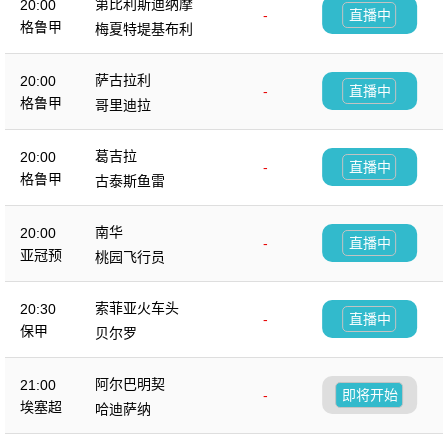
第比利斯迪纳摩
20:00
-
直播中
格鲁甲
梅夏特堤基布利
萨古拉利
20:00
-
直播中
格鲁甲
哥里迪拉
葛吉拉
20:00
-
直播中
格鲁甲
古泰斯鱼雷
南华
20:00
-
直播中
亚冠预
桃园飞行员
索菲亚火车头
20:30
-
直播中
保甲
贝尔罗
阿尔巴明契
21:00
-
即将开始
埃塞超
哈迪萨纳