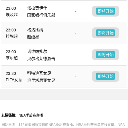
塔拉贾伊什
23:00
-
即将开始
埃及超
国家银行俱乐部
格洛比纳
23:00
-
即将开始
拉脱超
超级星
诺维帕扎尔
23:00
-
即将开始
塞尔超
贝尔格莱德游击
科特迪瓦女足
23:30
-
即将开始
FIFA女系
毛里塔尼亚女足
列赛
友情链接:
NBA季后赛直播
网站声明：178直播网所提供的NBA季后赛直播、NBA季后赛高清在线直播、NBA