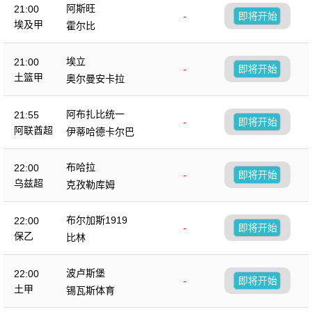
阿斯旺
21:00
-
即将开始
埃及甲
霍尔比
埃立
21:00
-
即将开始
土篮甲
奥尔曼安卡拉
阿布扎比统一
21:55
-
即将开始
阿联酋超
伊蒂哈德卡尔巴
布哈拉
22:00
-
即将开始
乌兹超
克孜勒库姆
布尔加斯1919
22:00
-
即将开始
保乙
比林
波卢斯堡
22:00
-
即将开始
土甲
锡瓦斯体育