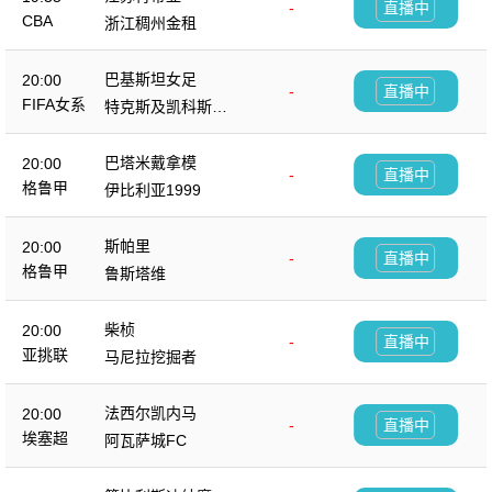
-
直播中
CBA
浙江稠州金租
巴基斯坦女足
20:00
-
直播中
FIFA女系
特克斯及凯科斯群
列赛
岛女足
巴塔米戴拿模
20:00
-
直播中
格鲁甲
伊比利亚1999
斯帕里
20:00
-
直播中
格鲁甲
鲁斯塔维
柴桢
20:00
-
直播中
亚挑联
马尼拉挖掘者
法西尔凯内马
20:00
-
直播中
埃塞超
阿瓦萨城FC