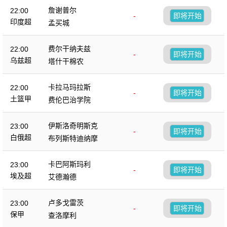
詹谢普尔
22:00
-
即将开始
印度超
孟买城
费尔干纳夫兹
22:00
-
即将开始
乌兹超
塔什干棉农
卡拉马玛拉斯
22:00
-
即将开始
土篮甲
费伦巴治学院
伊斯洛奇明斯克
23:00
-
即将开始
白俄超
布列斯特迪纳摩
卡巴阿斯玛利
23:00
-
即将开始
埃及超
艾德瀚德
卢多戈雷茨
23:00
-
即将开始
保甲
查洛摩利