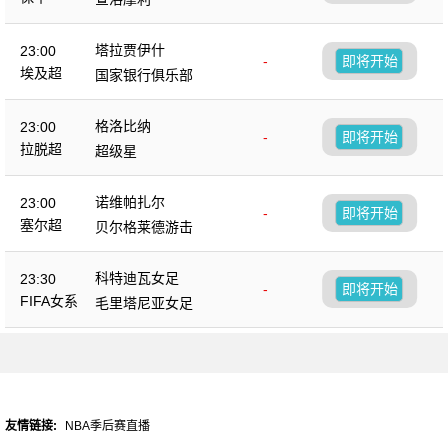
塔拉贾伊什
23:00
-
即将开始
埃及超
国家银行俱乐部
格洛比纳
23:00
-
即将开始
拉脱超
超级星
诺维帕扎尔
23:00
-
即将开始
塞尔超
贝尔格莱德游击
科特迪瓦女足
23:30
-
即将开始
FIFA女系
毛里塔尼亚女足
列赛
友情链接:
NBA季后赛直播