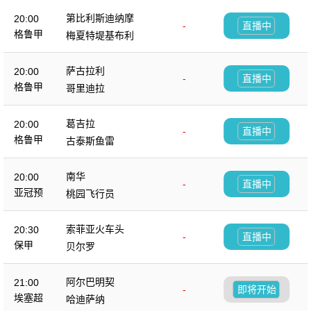
第比利斯迪纳摩
20:00
-
直播中
格鲁甲
梅夏特堤基布利
萨古拉利
20:00
-
直播中
格鲁甲
哥里迪拉
葛吉拉
20:00
-
直播中
格鲁甲
古泰斯鱼雷
南华
20:00
-
直播中
亚冠预
桃园飞行员
索菲亚火车头
20:30
-
直播中
保甲
贝尔罗
阿尔巴明契
21:00
-
即将开始
埃塞超
哈迪萨纳