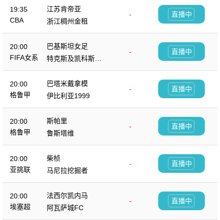
江苏肯帝亚
19:35
-
直播中
CBA
浙江稠州金租
巴基斯坦女足
20:00
-
直播中
FIFA女系
特克斯及凯科斯群
列赛
岛女足
巴塔米戴拿模
20:00
-
直播中
格鲁甲
伊比利亚1999
斯帕里
20:00
-
直播中
格鲁甲
鲁斯塔维
柴桢
20:00
-
直播中
亚挑联
马尼拉挖掘者
法西尔凯内马
20:00
-
直播中
埃塞超
阿瓦萨城FC