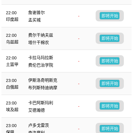
詹谢普尔
22:00
-
即将开始
印度超
孟买城
费尔干纳夫兹
22:00
-
即将开始
乌兹超
塔什干棉农
卡拉马玛拉斯
22:00
-
即将开始
土篮甲
费伦巴治学院
伊斯洛奇明斯克
23:00
-
即将开始
白俄超
布列斯特迪纳摩
卡巴阿斯玛利
23:00
-
即将开始
埃及超
艾德瀚德
卢多戈雷茨
23:00
-
即将开始
保甲
查洛摩利