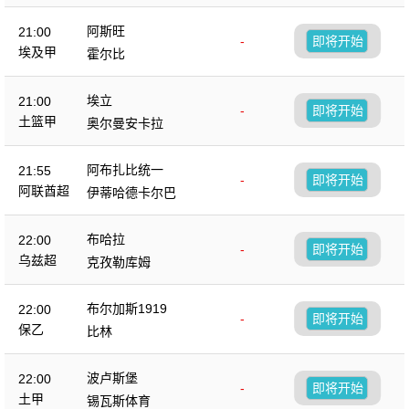
阿斯旺
21:00
-
即将开始
埃及甲
霍尔比
埃立
21:00
-
即将开始
土篮甲
奥尔曼安卡拉
阿布扎比统一
21:55
-
即将开始
阿联酋超
伊蒂哈德卡尔巴
布哈拉
22:00
-
即将开始
乌兹超
克孜勒库姆
布尔加斯1919
22:00
-
即将开始
保乙
比林
波卢斯堡
22:00
-
即将开始
土甲
锡瓦斯体育