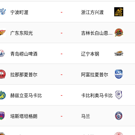
-
宁波町渥
浙江方兴渡
-
广东东阳光
吉林长白山恩都
里
-
青岛崂山啤酒
辽宁本钢
-
拉那那夏普尔
阿富拉夏普尔
-
赫兹立亚马卡比
卡比利奥马卡比
-
培斯塔坦格朗
马兰