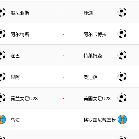
-
般尼亚斯
沙迦
-
阿尔纳斯
阿尔卡博拉
-
寇巴
特莱姆森
-
果阿
奥迪萨
-
荷兰女足U23
美国女足U23
-
乌法
格罗兹尼戴拿模