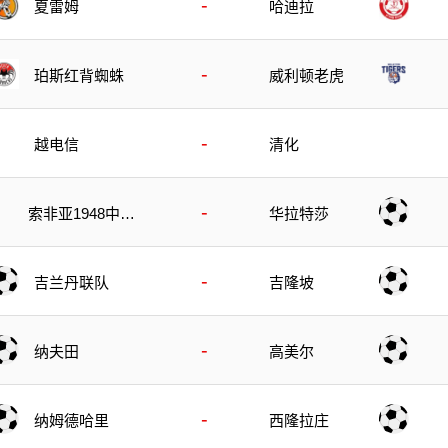
-
夏雷姆
哈迪拉
-
珀斯红背蜘蛛
威利顿老虎
-
越电信
清化
-
索非亚1948中
华拉特莎
央陆军
-
吉兰丹联队
吉隆坡
-
纳夫田
高美尔
-
纳姆德哈里
西隆拉庄