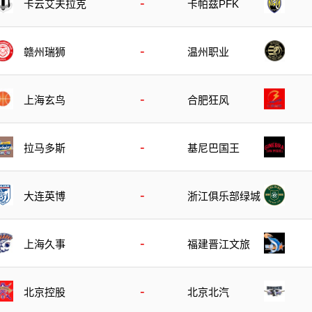
-
卡云艾夫拉克
卡帕兹PFK
-
温州职业
赣州瑞狮
-
上海玄鸟
合肥狂风
-
拉马多斯
基尼巴国王
-
大连英博
浙江俱乐部绿城
-
上海久事
福建晋江文旅
-
北京控股
北京北汽