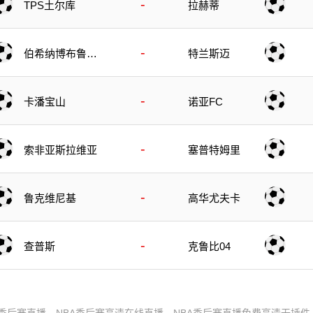
-
TPS土尔库
拉赫蒂
-
伯希纳博布鲁伊
特兰斯迈
斯克
-
卡潘宝山
诺亚FC
-
索非亚斯拉维亚
塞普特姆里
-
鲁克维尼基
高华尤夫卡
-
查普斯
克鲁比04