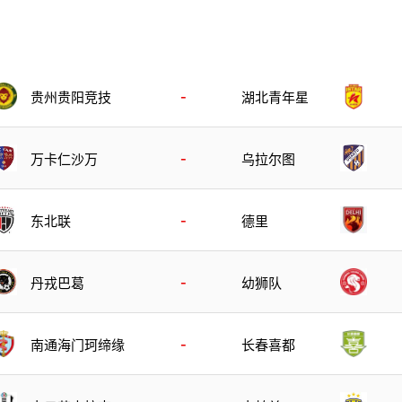
-
贵州贵阳竞技
湖北青年星
-
万卡仁沙万
乌拉尔图
-
东北联
德里
-
丹戎巴葛
幼狮队
-
南通海门珂缔缘
长春喜都